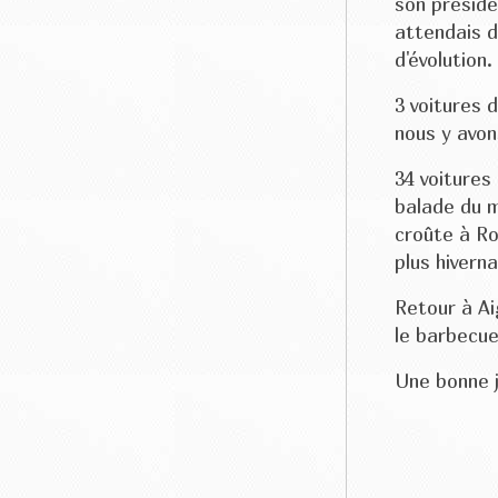
son préside
attendais d
d'évolution.
3 voitures 
nous y avon
34 voitures
balade du m
croûte à R
plus hiverna
Retour à Aig
le barbecue
Une bonne j