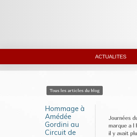
ACTUALITES
Tous les articles du blog
Hommage à
Amédée
Journées du
Gordini au
marque a l 
Circuit de
il y avait p