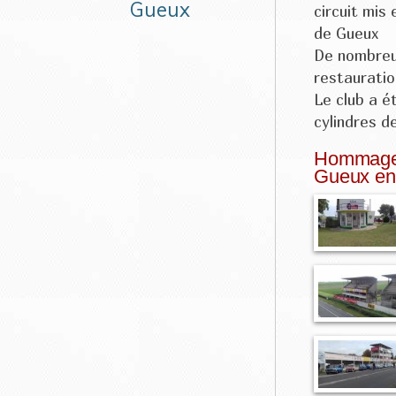
Gueux
circuit mis 
de Gueux
De nombreus
restauratio
Le club a é
cylindres de
Hommage 
Gueux en