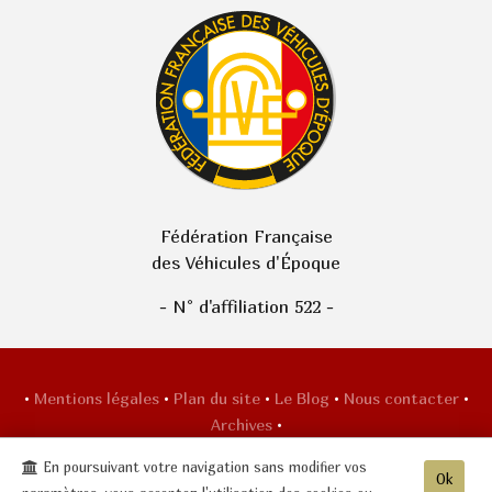
Fédération Française
des Véhicules d'Époque
- N° d'affiliation 522 -
•
Mentions légales
•
Plan du site
•
Le Blog
•
Nous contacter
•
Archives
•
CASTEL AUTOMOBILE CLUB
-
15 rue Saint
En poursuivant votre navigation sans modifier vos
Ok