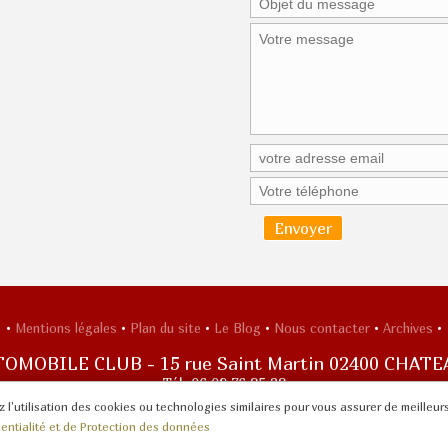
•
Mentions légales
•
Plan du site
•
Le Blog
•
Nous contacter
•
Archives
•
TOMOBILE CLUB
-
15 rue Saint Martin
02400
CHATE
Tél. 06 09 76 85 28
l'utilisation des cookies ou technologies similaires pour vous assurer de meilleurs 
dentialité et de Protection des données
© 2003-2026 CASTEL AUTOMOBILE CLUB -
Réalisation enovanet
- 6 visiteurs connectés.